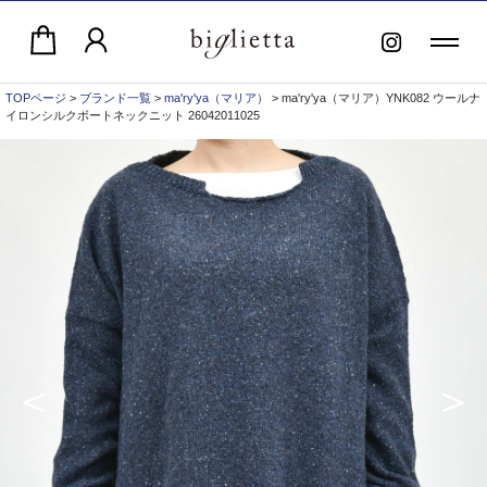
TOPページ
>
ブランド一覧
>
ma'ry'ya（マリア）
> ma'ry'ya（マリア）YNK082 ウールナ
イロンシルクボートネックニット 26042011025