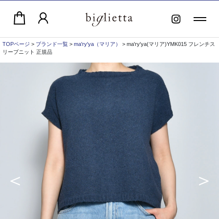
TOPページ
>
ブランド一覧
>
ma'ry'ya（マリア）
> ma'ry'ya(マリア)YMK015 フレンチス
リーブニット 正規品