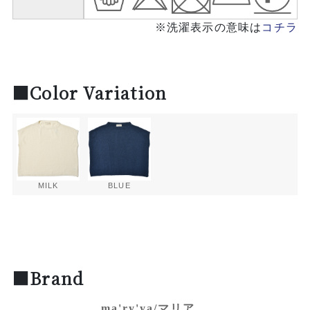
※洗濯表示の意味は
コチラ
■Color Variation
MILK
BLUE
■Brand
ma'ry'ya/マリア