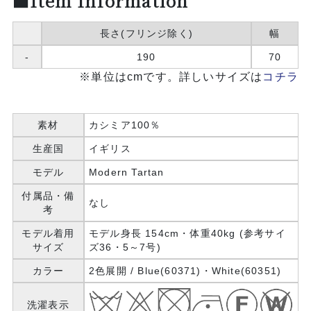
■Item Information
長さ(フリンジ除く)
幅
-
190
70
※単位はcmです。詳しいサイズは
コチラ
素材
カシミア100％
生産国
イギリス
モデル
Modern Tartan
付属品・備
なし
考
モデル着用
モデル身長 154cm・体重40kg (参考サイ
サイズ
ズ36・5～7号)
カラー
2色展開 / Blue(60371)・White(60351)
洗濯表示