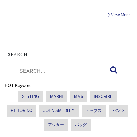
View More
-
SEARCH
HOT Keyword
STYLING
MARNI
MM6
INSCRIRE
PT TORINO
JOHN SMEDLEY
トップス
パンツ
アウター
バッグ