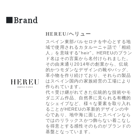
■Brand
HEREU/ヘリュー
スペイン東部バルセロナを中心とする地
域で使用されるカタルーニャ語で「相続
人」を意味する“heir”。HEREUのブラン
ド名はその言葉から名付けられました。
その由来通り2014年の創業から、伝統
的かつモダンなデザインの靴やバッグ、
革小物を作り続けており、それらの製品
はスペイン国内の家族経営の工場により
作られています。
代々受け継がれてきた伝統的な技術やモ
ダニズム作品、自然界に見られる有機的
なシェイプなど、様々な要素を取り入れ
ることがHEREUの革新的デザインの中
心であり、地中海に面したスペインなら
ではのリラックスかつ飾らない着こなし
を得意とする感性そのものがブランドの
基盤となっています。