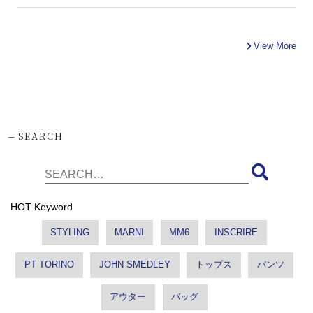
View More
-
SEARCH
HOT Keyword
STYLING
MARNI
MM6
INSCRIRE
PT TORINO
JOHN SMEDLEY
トップス
パンツ
アウター
バッグ