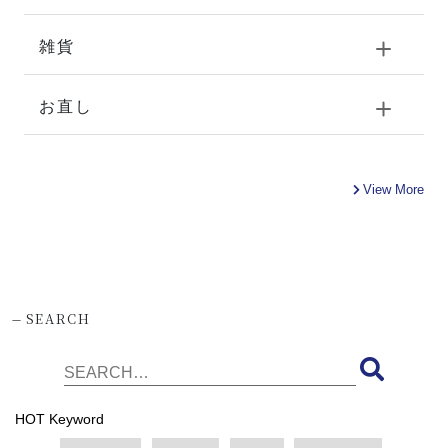
雑貨
お直し
View More
-
SEARCH
HOT Keyword