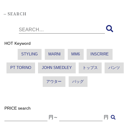
-
SEARCH
HOT Keyword
STYLING
MARNI
MM6
INSCRIRE
PT TORINO
JOHN SMEDLEY
トップス
パンツ
アウター
バッグ
PRICE search
円～
円