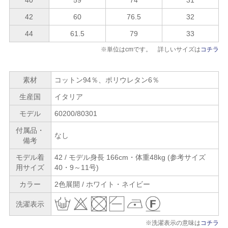
42
60
76.5
32
44
61.5
79
33
※単位はcmです。 詳しいサイズは
コチラ
素材
コットン94％、ポリウレタン6％
生産国
イタリア
モデル
60200/80301
付属品・
なし
備考
モデル着
42 / モデル身長 166cm・体重48kg (参考サイズ
用サイズ
40・9～11号)
カラー
2色展開 / ホワイト・ネイビー
洗濯表示
※洗濯表示の意味は
コチラ