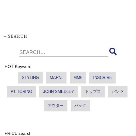
-
SEARCH
HOT Keyword
STYLING
MARNI
MM6
INSCRIRE
PT TORINO
JOHN SMEDLEY
トップス
パンツ
アウター
バッグ
PRICE search