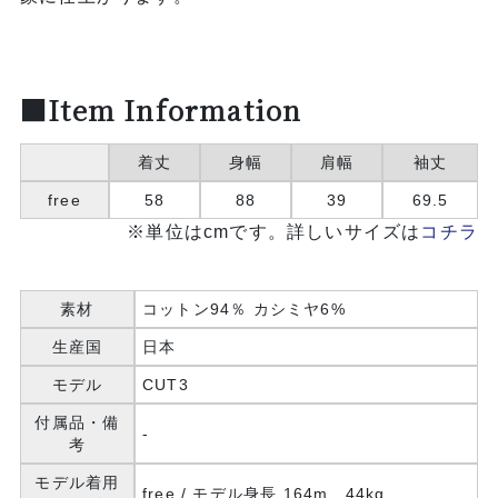
■Item Information
着丈
身幅
肩幅
袖丈
free
58
88
39
69.5
※単位はcmです。詳しいサイズは
コチラ
素材
コットン94％ カシミヤ6%
生産国
日本
モデル
CUT3
付属品・備
-
考
モデル着用
free / モデル身長 164m、44kg