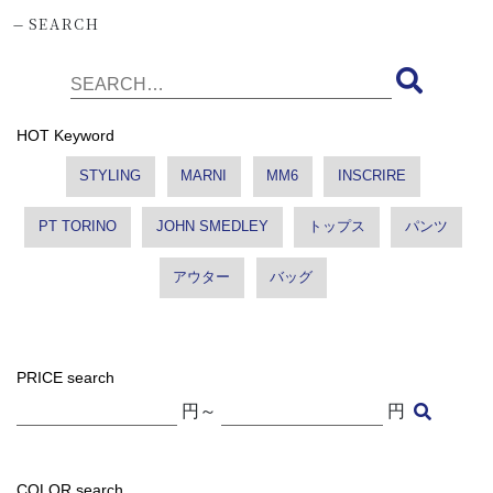
-
SEARCH
HOT Keyword
STYLING
MARNI
MM6
INSCRIRE
PT TORINO
JOHN SMEDLEY
トップス
パンツ
アウター
バッグ
PRICE search
円～
円
COLOR search