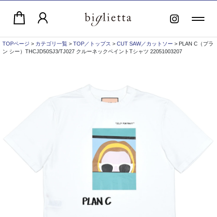
TOPページ
>
カテゴリ一覧
>
TOP／トップス
>
CUT SAW／カットソー
> PLAN C（プラ
ン シー）THCJD50SJ3/TJ027 クルーネックペイントTシャツ 22051003207