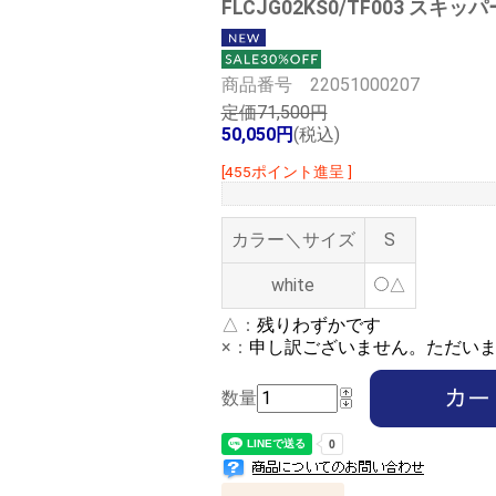
FLCJG02KS0/TF003 スキッ
商品番号 22051000207
定価71,500円
50,050円
(税込)
[455ポイント進呈 ]
カラー＼サイズ
S
white
△
△：
残りわずかです
×：
申し訳ございません。ただい
数量