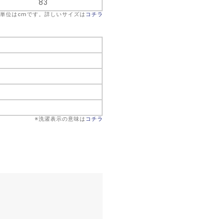
83
※単位はcmです。詳しいサイズは
コチラ
※洗濯表示の意味は
コチラ