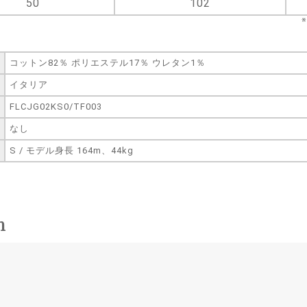
50
102
コットン82％ ポリエステル17％ ウレタン1％
イタリア
FLCJG02KS0/TF003
なし
S / モデル身長 164m、44kg
n