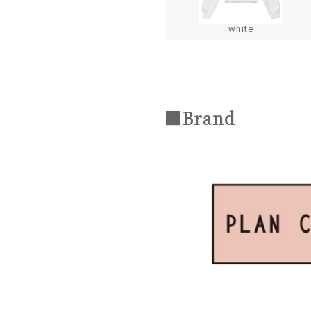
white
■Brand