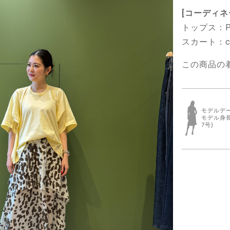
[コーディネ
トップス：PL
スカート：chri
この商品の着
モデルデ
モデル身長
7号)