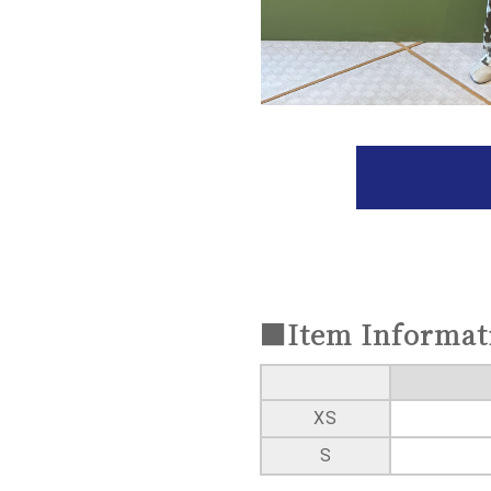
■Item Informat
XS
S