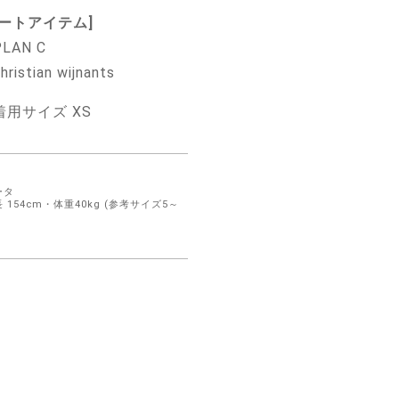
ートアイテム]
AN C
stian wijnants
用サイズ XS
ータ
 154cm・体重40kg (参考サイズ5～