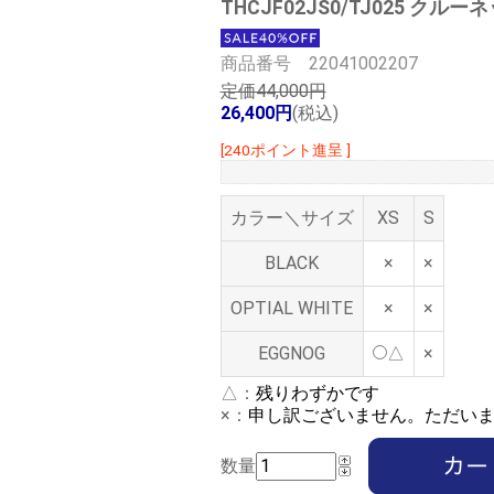
THCJF02JS0/TJ025 クル
商品番号 22041002207
定価44,000円
26,400円
(税込)
[240ポイント進呈 ]
カラー＼サイズ
XS
S
BLACK
×
×
OPTIAL WHITE
×
×
EGGNOG
△
×
△：
残りわずかです
×：
申し訳ございません。ただい
数量