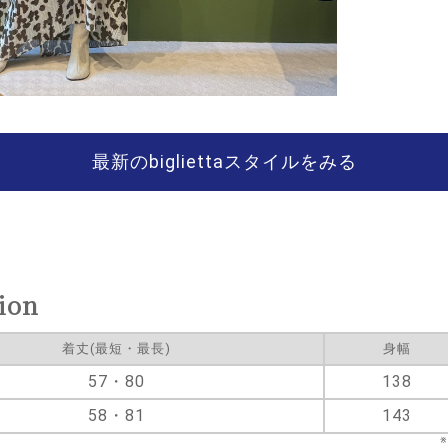
最新のbigliettaスタイルをみる
ion
着丈(最短・最長)
身幅
57・80
138
58・81
143