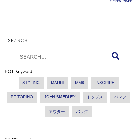
View More
-
SEARCH
HOT Keyword
STYLING
MARNI
MM6
INSCRIRE
PT TORINO
JOHN SMEDLEY
トップス
パンツ
アウター
バッグ