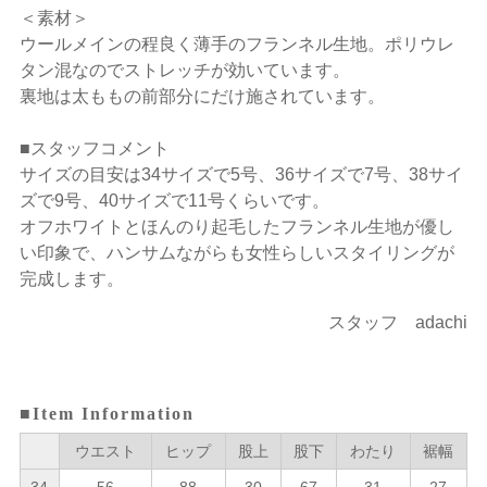
＜素材＞
ウールメインの程良く薄手のフランネル生地。ポリウレ
タン混なのでストレッチが効いています。
裏地は太ももの前部分にだけ施されています。
■スタッフコメント
サイズの目安は34サイズで5号、36サイズで7号、38サイ
ズで9号、40サイズで11号くらいです。
オフホワイトとほんのり起毛したフランネル生地が優し
い印象で、ハンサムながらも女性らしいスタイリングが
完成します。
スタッフ adachi
■Item Information
ウエスト
ヒップ
股上
股下
わたり
裾幅
34
56
88
30
67
31
27