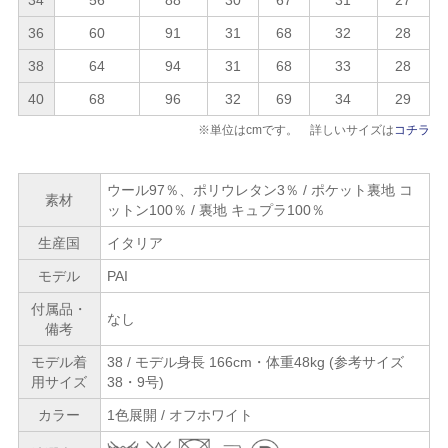
36
60
91
31
68
32
28
38
64
94
31
68
33
28
40
68
96
32
69
34
29
※単位はcmです。 詳しいサイズは
コチラ
ウール97％、ポリウレタン3％ / ポケット裏地 コ
素材
ットン100％ / 裏地 キュプラ100％
生産国
イタリア
モデル
PAI
付属品・
なし
備考
モデル着
38 / モデル身長 166cm・体重48kg (参考サイズ
用サイズ
38・9号)
カラー
1色展開 / オフホワイト