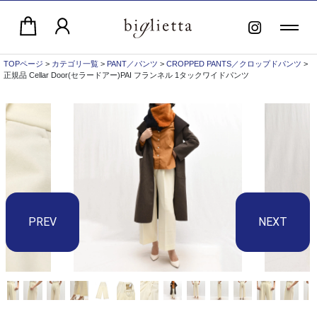
TOPページ
>
カテゴリ一覧
>
PANT／パンツ
>
CROPPED PANTS／クロップドパンツ
>
正規品 Cellar Door(セラードアー)PAI フランネル 1タックワイドパンツ