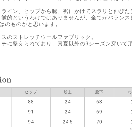
トライン、ヒップから腿、裾にかけてスラリと伸びた
特徴的というわけではありませんが、全てがバランス
らではのものかと思います。
クスのストレッチウールファブリック。
ッチに整えられており、真夏以外の3シーズン穿いて
ion
ヒップ
股上
股下
わ
88
24
68
91
24
69
94
24.5
70