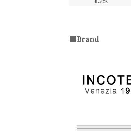
BLACK
■Brand