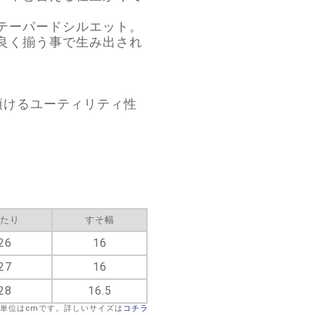
テーパードシルエット。
良く揃う事で生み出され
頂けるユーティリティ性
たり
すそ幅
26
16
27
16
28
16.5
※単位はcmです。詳しいサイズは
コチラ