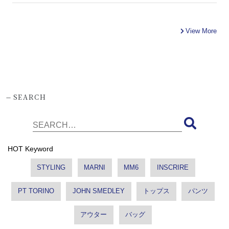
View More
-
SEARCH
HOT Keyword
STYLING
MARNI
MM6
INSCRIRE
PT TORINO
JOHN SMEDLEY
トップス
パンツ
アウター
バッグ