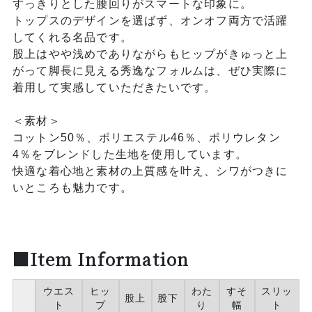
すっきりとした腰回りがスマートな印象に。
トップスのデザインを選ばず、オンオフ両方で活躍
してくれる名品です。
股上はやや浅めでありながらもヒップがきゅっと上
がって脚長に見える秀逸なフォルムは、ぜひ実際に
着用して実感していただきたいです。
＜素材＞
コットン50％、ポリエステル46％、ポリウレタン
4％をブレンドした生地を使用しています。
快適な着心地と素材の上質感を叶え、シワがつきに
いところも魅力です。
■Item Information
ウエス
ヒッ
わた
すそ
スリッ
股上
股下
ト
プ
り
幅
ト