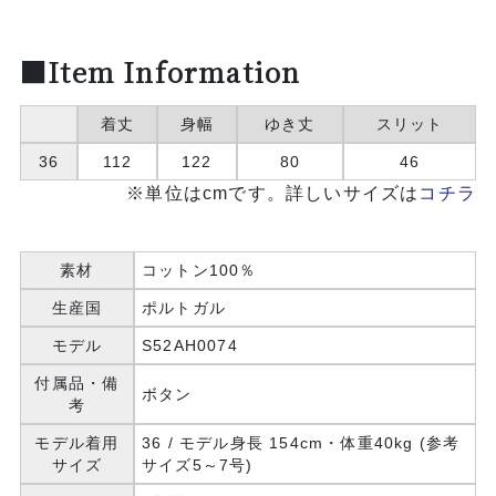
■Item Information
着丈
身幅
ゆき丈
スリット
36
112
122
80
46
※単位はcmです。詳しいサイズは
コチラ
素材
コットン100％
生産国
ポルトガル
モデル
S52AH0074
付属品・備
ボタン
考
モデル着用
36 / モデル身長 154cm・体重40kg (参考
サイズ
サイズ5～7号)