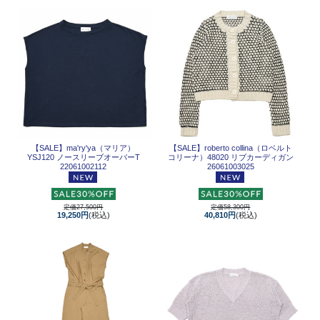
【SALE】
ma'ry'ya（マリア）
【SALE】
roberto collina（ロベルト
YSJ120 ノースリーブオーバーT
コリーナ）48020 リブカーディガン
22061002112
26061003025
定価27,500円
定価58,300円
19,250円
(税込)
40,810円
(税込)