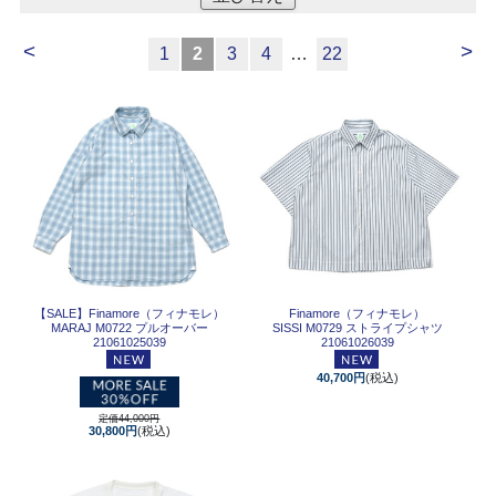
<
>
1
2
3
4
…
22
【SALE】
Finamore（フィナモレ）
Finamore（フィナモレ）
MARAJ M0722 プルオーバー
SISSI M0729 ストライプシャツ
21061025039
21061026039
40,700円
(税込)
定価44,000円
30,800円
(税込)