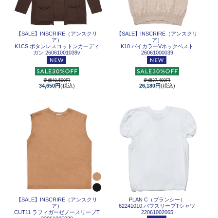
【SALE】
INSCRIRE（アンスクリ
【SALE】
INSCRIRE（アンスクリ
ア）
ア）
K1CS ボタンレスコットンカーディ
K10 バイカラーVネックベスト
ガン 26061001039v
26061000039
定価49,500円
定価37,400円
34,650円
(税込)
26,180円
(税込)
【SALE】
INSCRIRE（アンスクリ
PLAN C（プランシー）
ア）
62241010 パフスリーブTシャツ
CUT11 ラフィガーゼノースリーブT
22061002065