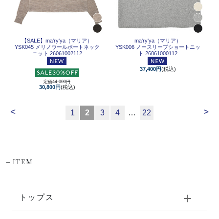
【SALE】
ma'ry'ya（マリア）
ma'ry'ya（マリア）
YSK045 メリノウールボートネック
YSK006 ノースリーブショートニッ
ニット 26061002112
ト 26061000112
37,400円
(税込)
定価44,000円
30,800円
(税込)
<
>
1
2
3
4
…
22
-
ITEM
トップス