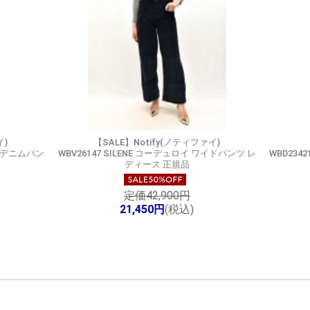
イ)
【SALE】
Notify(ノティファイ)
キニーデニムパン
WBV26147 SILENE コーデュロイ ワイドパンツ レ
WBD234
ディース 正規品
定価42,900円
21,450円
(税込)