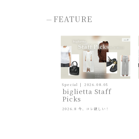
-
FEATURE
Special
2026.08.05
biglietta Staff
Picks
2026.8 今、コレ欲しい！