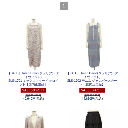
1
【SALE】
Julien David(ジュリアン デ
【SALE】
Julien David(ジュリアン デ
イヴィッド)
イヴィッド)
SLS-1701 ミックスツイード サロペ
SLS-1702 デニム ジャンバースカー
ット【国内正規品】
ト【国内正規品】
定価80,080円
定価89,320円
40,040円
(税込)
44,660円
(税込)