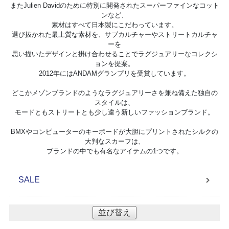
またJulien Davidのために特別に開発されたスーパーファインなコット
ンなど、
素材はすべて日本製にこだわっています。
選び抜かれた最上質な素材を、サブカルチャーやストリートカルチャ
ーを
思い描いたデザインと掛け合わせることでラグジュアリーなコレクシ
ョンを提案。
2012年にはANDAMグランプリを受賞しています。
どこかメゾンブランドのようなラグジュアリーさを兼ね備えた独自の
スタイルは、
モードともストリートとも少し違う新しいファッションブランド。
BMXやコンピューターのキーボードが大胆にプリントされたシルクの
大判なスカーフは、
ブランドの中でも有名なアイテムの1つです。
SALE
並び替え