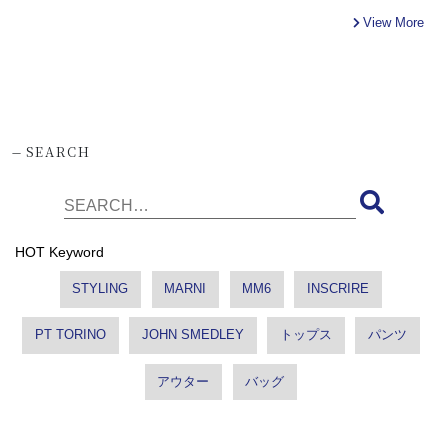
View More
-
SEARCH
HOT Keyword
STYLING
MARNI
MM6
INSCRIRE
PT TORINO
JOHN SMEDLEY
トップス
パンツ
アウター
バッグ