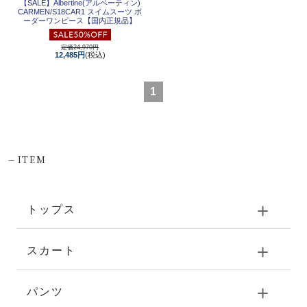
【SALE】
Albertine(アルベーティン)
CARMEN/S18CAR1 スイムスーツ ボ
ーダーワンピース【国内正規品】
定価24,970円
12,485円
(税込)
1
-
ITEM
トップス
スカート
パンツ