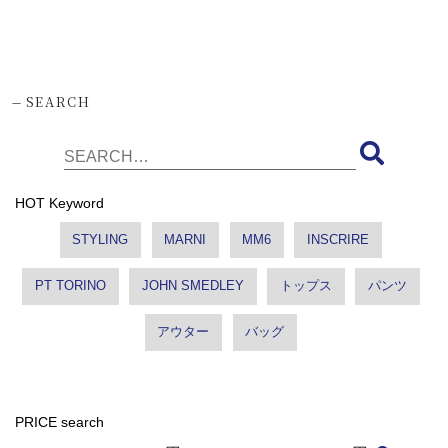
-
SEARCH
HOT Keyword
STYLING
MARNI
MM6
INSCRIRE
PT TORINO
JOHN SMEDLEY
トップス
パンツ
アウター
バッグ
PRICE search