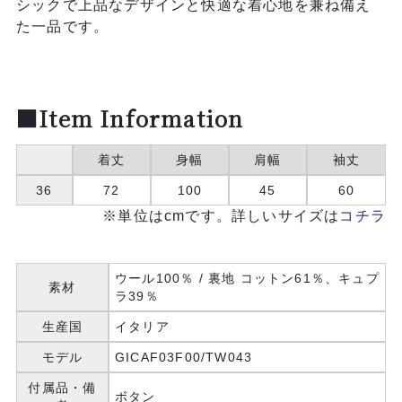
シックで上品なデザインと快適な着心地を兼ね備え
た一品です。
■Item Information
着丈
身幅
肩幅
袖丈
36
72
100
45
60
※単位はcmです。詳しいサイズは
コチラ
ウール100％ / 裏地 コットン61％、キュプ
素材
ラ39％
生産国
イタリア
モデル
GICAF03F00/TW043
付属品・備
ボタン