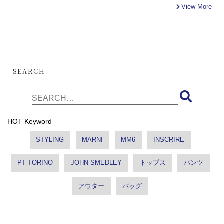
View More
-
SEARCH
HOT Keyword
STYLING
MARNI
MM6
INSCRIRE
PT TORINO
JOHN SMEDLEY
トップス
パンツ
アウター
バッグ