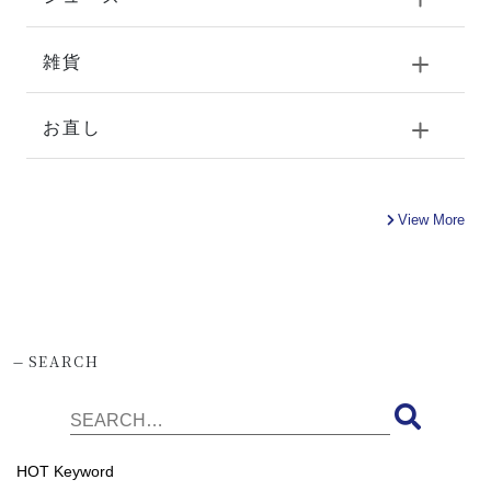
雑貨
お直し
View More
-
SEARCH
HOT Keyword