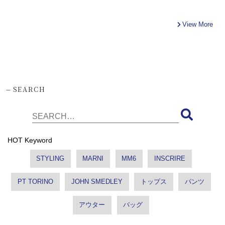
View More
-
SEARCH
HOT Keyword
STYLING
MARNI
MM6
INSCRIRE
PT TORINO
JOHN SMEDLEY
トップス
パンツ
アウター
バッグ