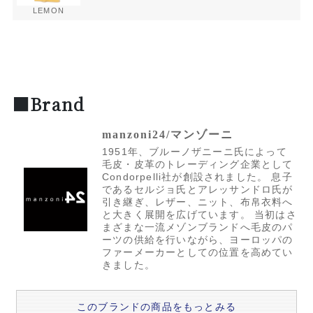
LEMON
■Brand
manzoni24/マンゾーニ
1951年、ブルーノザニーニ氏によって
毛皮・皮革のトレーディング企業として
Condorpelli社が創設されました。 息子
であるセルジョ氏とアレッサンドロ氏が
引き継ぎ、レザー、ニット、布帛衣料へ
と大きく展開を広げています。 当初はさ
まざまな一流メゾンブランドへ毛皮のパ
ーツの供給を行いながら、ヨーロッパの
ファーメーカーとしての位置を高めてい
きました。
このブランドの商品をもっとみる