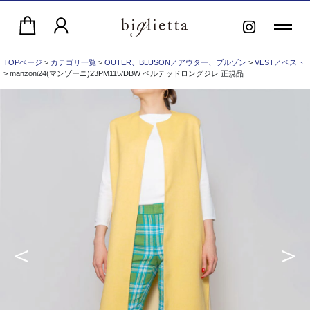
TOPページ
>
カテゴリ一覧
>
OUTER、BLUSON／アウター、ブルゾン
>
VEST／ベスト
> manzoni24(マンゾーニ)23PM115/DBW ベルテッドロングジレ 正規品