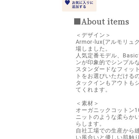
■About items
＜デザイン＞
Armor-lux(アル
場しました。
人気定番モデル、Bas
ンが印象的でシンプル
スタンダードなフィッ
トをお選びいただける
タックインもアウトも
てくれます。
＜素材＞
オーガニックコットン1
ニットのような柔らか
らします。
自社工場での生産から
い風合いと優しい肌触