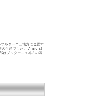
西部のブルターニュ地方に位置す
生産でした。 Armorは
一部はブルターニュ地方の暮