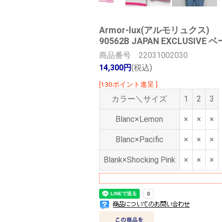
Armor-lux(アルモリュクス)
90562B JAPAN EXCLU
商品番号 22031002030
14,300円
(税込)
[130ポイント進呈 ]
カラー＼サイズ
1
2
3
Blanc×Lemon
×
×
×
Blanc×Pacific
×
×
×
Blank×Shocking Pink
×
×
×