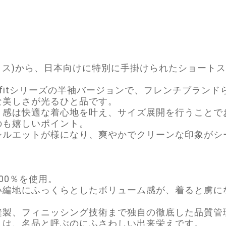
モリュクス)から、日本向けに特別に手掛けられたショー
icfitシリーズの半袖バージョンで、フレンチブラン
な美しさが光るひと品です。
ト感は快適な着心地を叶え、サイズ展開を行うことで
のも嬉しいポイント。
シルエットが様になり、爽やかでクリーンな印象がシ
00％を使用。
い編地にふっくらとしたボリューム感が、着ると虜に
縫製、フィニッシング技術まで独自の徹底した品質管
りは、名品と呼ぶのにふさわしい出来栄えです。