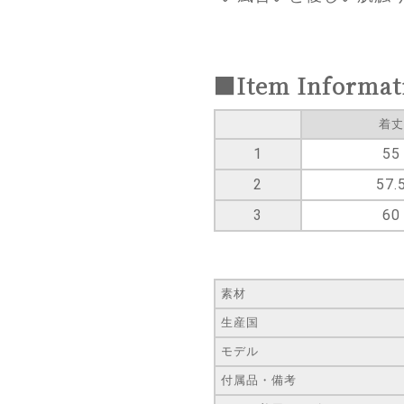
■Item Informat
着丈
1
55
2
57.
3
60
素材
生産国
モデル
付属品・備考