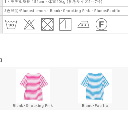
1 / モデル身長 154cm・体重40kg (参考サイズ5～7号)
3色展開/Blanc×Lemon・Blank×Shocking Pink・Blanc×Pacific
n
Blank×Shocking Pink
Blanc×Pacific