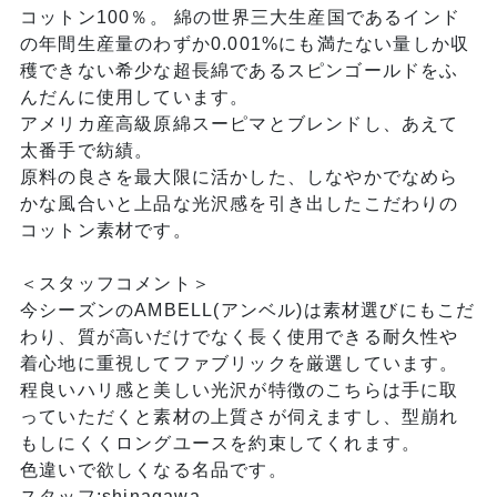
コットン100％。 綿の世界三大生産国であるインド
の年間生産量のわずか0.001%にも満たない量しか収
穫できない希少な超長綿であるスピンゴールドをふ
んだんに使用しています。
アメリカ産高級原綿スーピマとブレンドし、あえて
太番手で紡績。
原料の良さを最大限に活かした、しなやかでなめら
かな風合いと上品な光沢感を引き出したこだわりの
コットン素材です。
＜スタッフコメント＞
今シーズンのAMBELL(アンベル)は素材選びにもこだ
わり、質が高いだけでなく長く使用できる耐久性や
着心地に重視してファブリックを厳選しています。
程良いハリ感と美しい光沢が特徴のこちらは手に取
っていただくと素材の上質さが伺えますし、型崩れ
もしにくくロングユースを約束してくれます。
色違いで欲しくなる名品です。
スタッフ:shinagawa