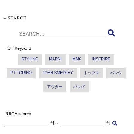
-
SEARCH
HOT Keyword
STYLING
MARNI
MM6
INSCRIRE
PT TORINO
JOHN SMEDLEY
トップス
パンツ
アウター
バッグ
PRICE search
円～
円