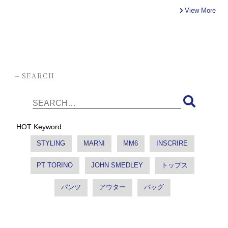
View More
-
SEARCH
HOT Keyword
STYLING
MARNI
MM6
INSCRIRE
PT TORINO
JOHN SMEDLEY
トップス
パンツ
アウター
バッグ