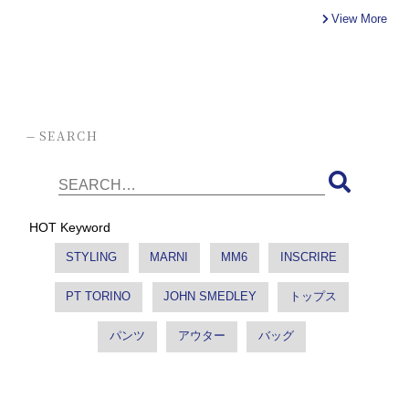
View More
-
SEARCH
HOT Keyword
STYLING
MARNI
MM6
INSCRIRE
PT TORINO
JOHN SMEDLEY
トップス
パンツ
アウター
バッグ