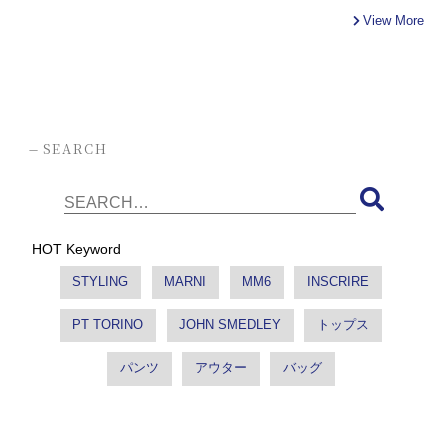
View More
-
SEARCH
HOT Keyword
STYLING
MARNI
MM6
INSCRIRE
PT TORINO
JOHN SMEDLEY
トップス
パンツ
アウター
バッグ