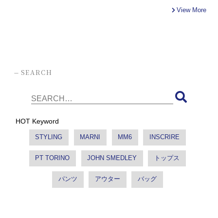
View More
-
SEARCH
HOT Keyword
STYLING
MARNI
MM6
INSCRIRE
PT TORINO
JOHN SMEDLEY
トップス
パンツ
アウター
バッグ