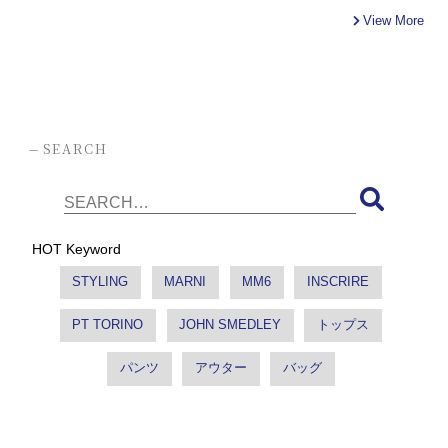
View More
-
SEARCH
HOT Keyword
STYLING
MARNI
MM6
INSCRIRE
PT TORINO
JOHN SMEDLEY
トップス
パンツ
アウター
バッグ