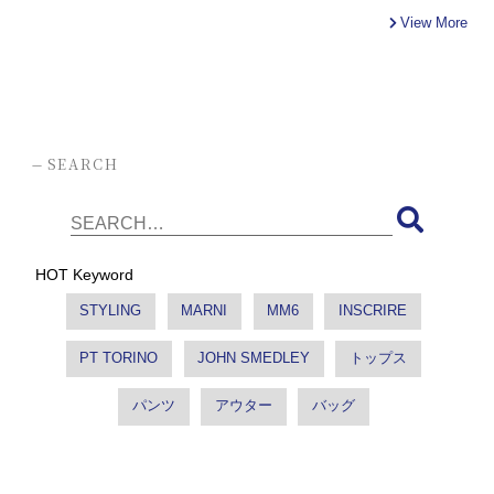
View More
-
SEARCH
HOT Keyword
STYLING
MARNI
MM6
INSCRIRE
PT TORINO
JOHN SMEDLEY
トップス
パンツ
アウター
バッグ