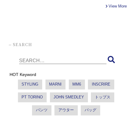
View More
-
SEARCH
HOT Keyword
STYLING
MARNI
MM6
INSCRIRE
PT TORINO
JOHN SMEDLEY
トップス
パンツ
アウター
バッグ