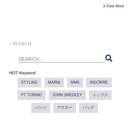
View More
-
SEARCH
HOT Keyword
STYLING
MARNI
MM6
INSCRIRE
PT TORINO
JOHN SMEDLEY
トップス
パンツ
アウター
バッグ