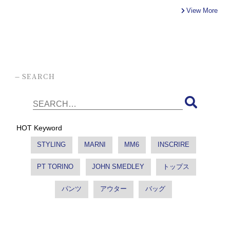
View More
-
SEARCH
HOT Keyword
STYLING
MARNI
MM6
INSCRIRE
PT TORINO
JOHN SMEDLEY
トップス
パンツ
アウター
バッグ