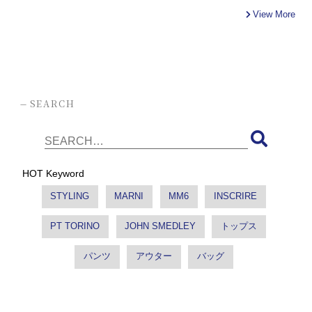
View More
-
SEARCH
HOT Keyword
STYLING
MARNI
MM6
INSCRIRE
PT TORINO
JOHN SMEDLEY
トップス
パンツ
アウター
バッグ