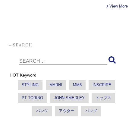
View More
-
SEARCH
HOT Keyword
STYLING
MARNI
MM6
INSCRIRE
PT TORINO
JOHN SMEDLEY
トップス
パンツ
アウター
バッグ