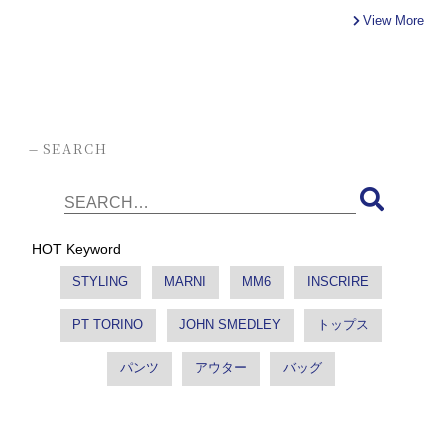
View More
-
SEARCH
HOT Keyword
STYLING
MARNI
MM6
INSCRIRE
PT TORINO
JOHN SMEDLEY
トップス
パンツ
アウター
バッグ