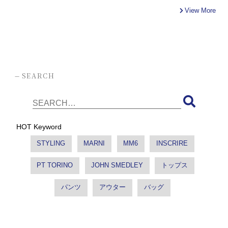
View More
-
SEARCH
HOT Keyword
STYLING
MARNI
MM6
INSCRIRE
PT TORINO
JOHN SMEDLEY
トップス
パンツ
アウター
バッグ