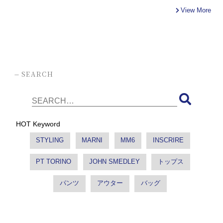
View More
-
SEARCH
HOT Keyword
STYLING
MARNI
MM6
INSCRIRE
PT TORINO
JOHN SMEDLEY
トップス
パンツ
アウター
バッグ