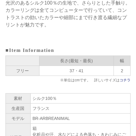
光沢のあるシルク100％の生地で、さらりとした手触り。
カラーリングは全てコンピューターで行っていて、コン
トラストの効いたカラーや細部にまで行き渡る繊細なプ
リントが魅力です。
■Item Information
長さ(最短・最長)
幅
フリー
37・41
2
※単位はcmです。 詳しいサイズは
コチラ
素材
シルク100％
生産国
フランス
モデル
BR-ARBREANIMAL
箱
化粧品や汗、水などによる色落ち・きわじみにご