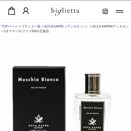
TOPページ
>
ブランド一覧
>
ACCA KAPPA（アッカカッパ）
> ACCA KAPPA(アッカカッ
パ)オードパルファン50ml 正規品