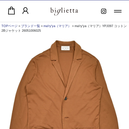
TOPページ
>
ブランド一覧
>
ma'ry'ya（マリア）
> ma'ry'ya（マリア）YPJ097 コットン
2Bジャケット 26051006025