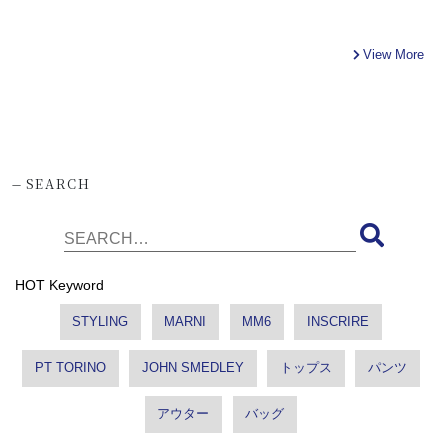
View More
-
SEARCH
HOT Keyword
STYLING
MARNI
MM6
INSCRIRE
PT TORINO
JOHN SMEDLEY
トップス
パンツ
アウター
バッグ