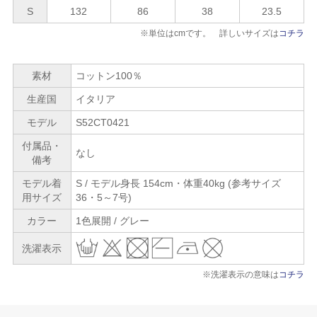
S
132
86
38
23.5
※単位はcmです。 詳しいサイズは
コチラ
素材
コットン100％
生産国
イタリア
モデル
S52CT0421
付属品・
なし
備考
モデル着
S / モデル身長 154cm・体重40kg (参考サイズ
用サイズ
36・5～7号)
カラー
1色展開 / グレー
洗濯表示
※洗濯表示の意味は
コチラ