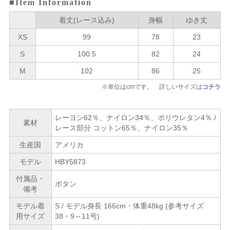
■Item Information
着丈(レース込み)
身幅
ゆき丈
XS
99
78
23
S
100.5
82
24
M
102
86
25
※単位はcmです。 詳しいサイズは
コチラ
レーヨン62％、ナイロン34％、ポリウレタン4％ /
素材
レース部分 コットン65％、ナイロン35％
生産国
アメリカ
モデル
HBY5873
付属品・
ボタン
備考
モデル着
S / モデル身長 166cm・体重48kg (参考サイズ
用サイズ
38・9～11号)