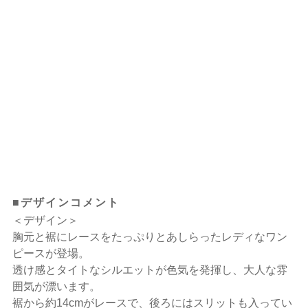
■デザインコメント
＜デザイン＞
胸元と裾にレースをたっぷりとあしらったレディなワン
ピースが登場。
透け感とタイトなシルエットが色気を発揮し、大人な雰
囲気が漂います。
裾から約14cmがレースで、後ろにはスリットも入ってい