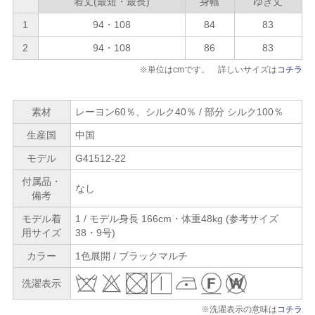
着丈(最短・最長)
身幅
ゆき丈
1
94・108
84
83
2
94・108
86
83
※単位はcmです。 詳しいサイズは
コチラ
素材
レーヨン60％、シルク40％ / 部分 シルク100％
生産国
中国
モデル
G41512-22
付属品・
なし
備考
モデル着
1 / モデル身長 166cm・体重48kg (参考サイズ
用サイズ
38・9号)
カラー
1色展開 / ブラックマルチ
洗濯表示
※洗濯表示の意味は
コチラ