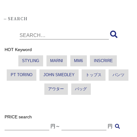
-
SEARCH
HOT Keyword
STYLING
MARNI
MM6
INSCRIRE
PT TORINO
JOHN SMEDLEY
トップス
パンツ
アウター
バッグ
PRICE search
円～
円