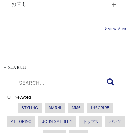
お直し
View More
-
SEARCH
HOT Keyword
STYLING
MARNI
MM6
INSCRIRE
PT TORINO
JOHN SMEDLEY
トップス
パンツ