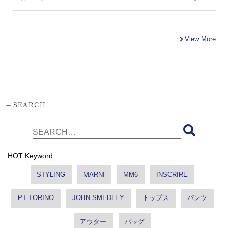
View More
-
SEARCH
HOT Keyword
STYLING
MARNI
MM6
INSCRIRE
PT TORINO
JOHN SMEDLEY
トップス
パンツ
アウター
バッグ