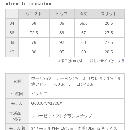
■Item Information
ウエスト
ヒップ
着丈
スリット
34
68
86
66.5
26.5
36
72.5
89
67
27.5
38
76
92
68
27.5
40
80
95
69
28.5
※単位はcmです。 詳しいサイズは
コチラ
ウール95％、レーヨン4％、ポリウレタン1％ / 裏
素材
地アセテート60％、レーヨン40％
生産国
イタリア
モデル
G0300/CA1705X
付属品・
クローゼットフレグランスチップ
備考
モデル着
34 / モデル身長 154cm・体重40kg (参考サイズ